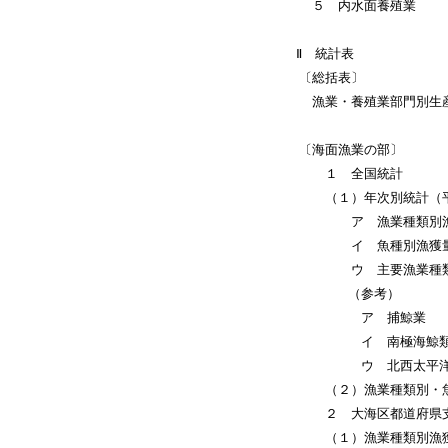
５ 内水面養殖業
Ⅱ 統計表
〔総括表〕
漁業・養殖業部門別生
〔海面漁業の部〕
１ 全国統計
（１）年次別統計（平成
ア 漁業種類別漁
イ 魚種別漁獲
ウ 主要漁業種類・
（参考）
ア 捕鯨業
イ 南極海鯨類捕
ウ 北西太平洋鯨
（２）漁業種類別・魚
２ 大海区都道府県支
（１）漁業種類別漁