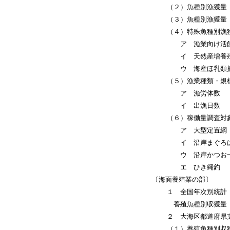
（２）魚種別漁獲量
（３）魚種別漁獲量（
（４）特殊魚種別漁
ア 漁業向け活餌
イ 天然産増養殖向
ウ 海産ほ乳類捕獲
（５）漁業種類・規模
ア 漁労体数
イ 出漁日数
（６）稼働量調査対象
ア 大型定置網
イ 沿岸まぐろは
ウ 沿岸かつお一
エ ひき縄釣
〔海面養殖業の部〕
１ 全国年次別統計（平
養殖魚種別収獲量（
２ 大海区都道府県支
（１）養殖魚種別収獲