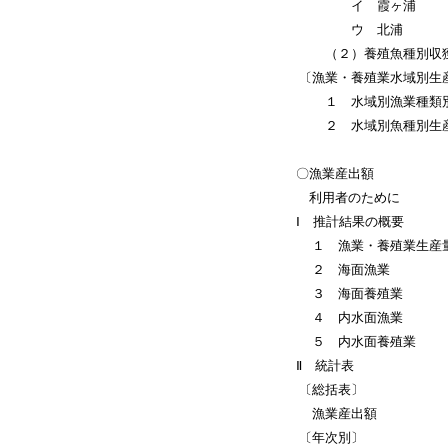
イ 霞ヶ浦
ウ 北浦
（２）養殖魚種別収獲
〔漁業・養殖業水域別生産
１ 水域別漁業種類
２ 水域別魚種別生
〇漁業産出額
利用者のために
Ⅰ 推計結果の概要
１ 漁業・養殖業生産
２ 海面漁業
３ 海面養殖業
４ 内水面漁業
５ 内水面養殖業
Ⅱ 統計表
〔総括表〕
漁業産出額
〔年次別〕