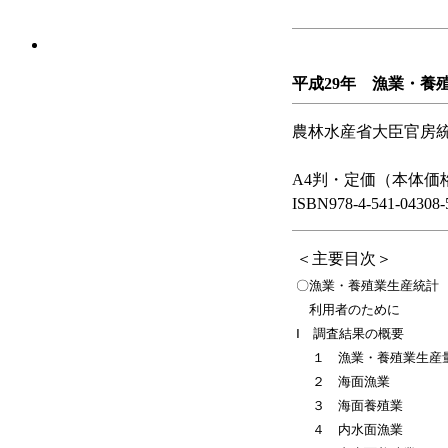
平成29年 漁業・養
農林水産省大臣官房
A4判・定価（本体価格2
ISBN978-4-541-04308-
＜主要目次＞
〇漁業・養殖業生産統計
利用者のために
Ⅰ 調査結果の概要
１ 漁業・養殖業生産
２ 海面漁業
３ 海面養殖業
４ 内水面漁業