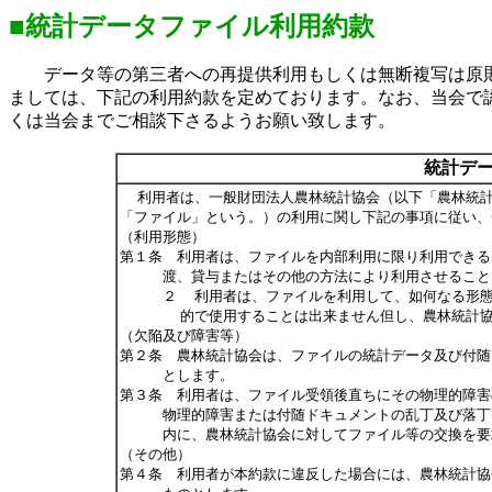
■統計データファイル利用約款
データ等の第三者への再提供利用もしくは無断複写は原則
ましては、下記の利用約款を定めております。なお、当会で
くは当会までご相談下さるようお願い致します。
統計デ
利用者は、一般財団法人農林統計協会（以下「農林統
「ファイル」という。）の利用に関し下記の事項に従い、
（利用形態）
第１条
利用者は、ファイルを内部利用に限り利用できる
渡、貸与またはその他の方法により利用させること
２
利用者は、ファイルを利用して、如何なる形態
的で使用することは出来ません但し、農林統計
（欠陥及び障害等）
第２条
農林統計協会は、ファイルの統計データ及び付随
とします。
第３条
利用者は、ファイル受領後直ちにその物理的障害
物理的障害または付随ドキュメントの乱丁及び落丁
内に、農林統計協会に対してファイル等の交換を要
（その他）
第４条
利用者が本約款に違反した場合には、農林統計協