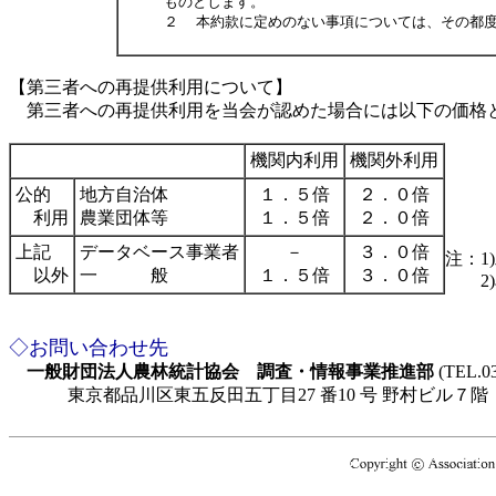
ものとします。
２
本約款に定めのない事項については、その都度
【第三者への再提供利用について】
第三者への再提供利用を当会が認めた場合には以下の価格
機関内利用
機関外利用
公的
地方自治体
１．５倍
２．０倍
利用
農業団体等
１．５倍
２．０倍
上記
データベース事業者
－
３．０倍
注：1)
以外
一 般
１．５倍
３．０倍
2)
◇お問い合わせ先
一般財団法人農林統計協会 調査・情報事業推進部
(TEL.03
東京都品川区東五反田五丁目27 番10 号 野村ビル７階 郵